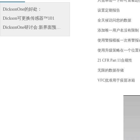
只需单击一下即可查看趋
DicksonOne的好处：
设置定期报告
Dickson可更换传感器™101
全天候访问您的数据
DicksonOne研讨会:新界面预…
添加唯一用户名没有限制
使用警报模板一次将警报
使用升级策略在一个位置
21 CFR Part 11
合规性
无限的数据存储
VFC
批准用于疫苗冰箱